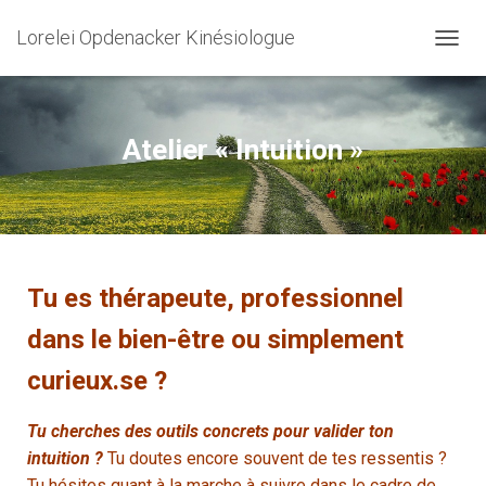
Lorelei Opdenacker Kinésiologue
OUVRI
Atelier « Intuition »
Tu es thérapeute, professionnel
dans le bien-être ou simplement
curieux.se ?
Tu cherches des outils concrets pour valider ton
intuition ?
Tu doutes encore souvent de tes ressentis ?
Tu hésites quant à la marche à suivre dans le cadre de