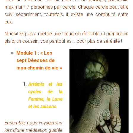
maximum 7 personnes par cercle.
Chaque cercl
e peut être
suivi séparément, toutefois, il existe une continuité
entre
eux.
N’hésitez pas à mettre une tenue confortable et prendre un
plaid, un coussin, vos pantoufles,… pour plus de sérénité !
Module 1 : « Les
sept Déesses de
mon
chemin de vie »
Artémis et les
cycles de la
Femme, la Lune
et les saisons
Ensemble, nous voyagerons
lors d’une méditation guidée