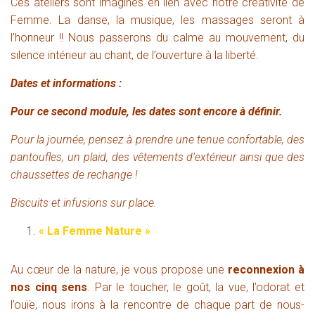
C
es ateliers sont imaginés en lien avec notre créativité de
Femme.
L
a danse, la musique, les massages seront à
l’honneur !! Nous passerons du calme au mouvement, du
silence intérieur au chant, de l’ouverture à la liberté.
Dates et informations :
P
our ce second module, les dates sont encore à définir.
P
our la journée, pensez à prendre une tenue confortable, des
pantoufles, un plaid, des vêtements d’extérieur ainsi que des
chaussettes de rechange !
B
iscuits et infusions sur place.
« La Femme Nature »
A
u cœur de la nature, je vous propose une
reconnexion à
nos cinq sens
.
P
ar le toucher, le goût, la vue, l’odorat et
l’ouïe, nous irons à la rencontre de chaque part de nous-