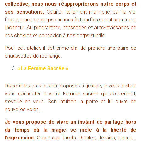
collective, nous nous réapproprierons notre corps et
ses sensations.
C
elui-ci, tellement malmené par la vie,
fragile, lourd, ce corps qui nous fait parfois si mal sera mis à
l’honneur.
A
u programme, massages et auto-massages de
nos chakras et connexion à nos corps subtils.
P
our cet atelier, il est primordial de prendre une paire de
chaussettes de rechange
.
« La Femme Sacrée »
Disponible après le soin proposé au groupe, je vous invite à
vous c
onnect
er
à
votre
Femme sacrée
qui doucement,
s’éveille
en vous
.
S
on intuition la porte et lui ouvre de
nouvelles voies…
J
e vous propose de vivre un instant de partage hors
du temps où la magie se mêle à la liberté de
l’expression.
Grâce aux Tarots, Oracles, dessins, chants,…