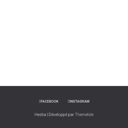
FACEBOOK
INSTAGRAM
Hestia | Développé par
ThemeIsle