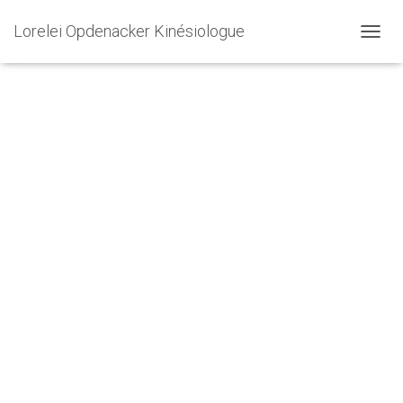
Lorelei Opdenacker Kinésiologue
OUVRI